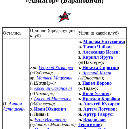
«Авиатор» (Барановичи)
Пришли (предыдущий
Остались
Ушли (в какой клуб)
клуб)
в.
Максим Евтухович
;
в.
Тихон Чайка
;
з.
Александр Исаев
;
з.
Кирилл Ярута
(«Шахтёр»);
г.т.
Георгий Рязанцев
з.
Никита Сиротин
;
(«Соболь»);
з.
Арсений Козич
вр.
Матвей Мацкевич
(«Юность»);
(«Шахтёр»);
з.
Павел Вороно
з.
Арсений Сазанович
(«Лида»);
(«Шахтёр»);
з.
Яков Усович
;
з.
Арсений Матлахов
з.
Ярослав Коробов
;
Н.
Антон
(«Могилев»);
н.
Алексей Кухарев
;
Асташевич
з.
Иван Юхневич
н.
Артем Логунов
;
(«Лида»);
н.
Артур Гаврус
;
н.
Егор Игнатенко
н.
Владислав
(«Динамо-Молодечно»);
Герасимов
;