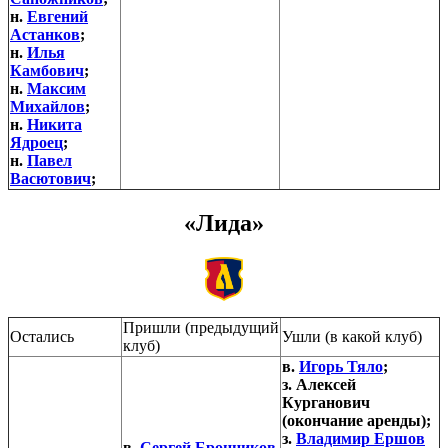
н.
Евгений
Астанков
;
н.
Илья
Камбович
;
н.
Максим
Михайлов
;
н.
Никита
Ядроец
;
н.
Павел
Васютович
;
«Лида»
Пришли (предыдущий
Остались
Ушли (в какой клуб)
клуб)
в.
Игорь Тяло
;
з. Алексей
Курганович
(окончание аренды);
з.
Владимир Ершов
в.
Сергей Бронников