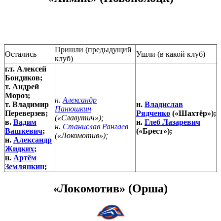
Пришли (предыдущий
Остались
Ушли (в какой клуб)
клуб)
г.т. Алексей
Бондиков;
т. Андрей
Мороз;
н.
Александр
т. Владимир
н.
Владислав
Панюшкин
Переверзев;
Рядченко
(«Шахтёр»);
(«Славутич»);
в.
Вадим
н.
Глеб Лазаревич
н.
Станислав Рангаев
Вашкевич
;
(«Брест»);
(«Локомотив»);
н.
Александр
Жидких
;
н.
Артём
Землянкин
;
«Локомотив» (Орша)