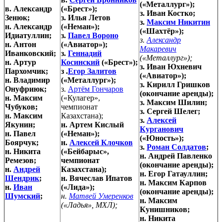
(«Металлург»);
в. Александр
(«Брест»);
з. Иван Костко;
Зенюк;
з. Илья Летов
з.
Максим Никитин
н. Александр
(«Неман»);
(«Шахтёр»);
Идиатуллин;
з.
Павел Вороно
з.
Александр
н. Антон
(«Авиатор»);
Макаревич
Иванковский;
з.
Геннадий
(«Металлург»);
н. Артур
Косинский
(«Брест»);
з. Иван Юхневич
Пархомчик;
з .
Егор Залитов
(«Авиатор»);
н. Владимир
(«Металлург»);
з. Кирилл Гришков
Онуфриюк;
з.
Артём Гончаров
(окончание аренды);
н. Максим
(«Кулагер»,
з. Максим Шилин;
Чубуков;
чемпионат
з. Сергей Шелег;
н. Максим
Казахстана);
з.
Алексей
Якунин;
н. Артем Кислый
Курганович
н. Павел
(«Неман»);
(«Юность»);
Боярчук;
н.
Алексей Клочков
з.
Роман Солдатов
;
н. Никита
(«Бейбарыс»,
н. Андрей Павленко
Ремезов;
чемпионат
(окончание аренды);
н.
Андрей
Казахстана);
н. Егор Гатауллин;
Шендрик
;
н. Вячеслав Ипатов
н. Максим Карпов
н.
Иван
(«Лида»);
(окончание аренды);
Шумский
;
н.
Матвей Умеренков
н. Максим
(«Ладья», МХЛ);
Кунишников;
н. Никита