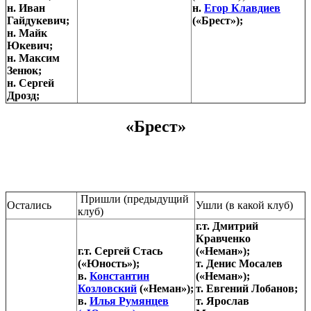
н. Иван
н.
Егор Клавдиев
Гайдукевич;
(«Брест»);
н. Майк
Юкевич;
н. Максим
Зенюк;
н. Сергей
Дрозд;
«Брест»
Пришли (предыдущий
Остались
Ушли (в какой клуб)
клуб)
г.т. Дмитрий
Кравченко
г.т. Сергей Стась
(«Неман»);
(«Юность»);
т. Денис Мосалев
в.
Константин
(«Неман»);
Козловский
(«Неман»);
т. Евгений Лобанов;
в.
Илья Румянцев
т. Ярослав