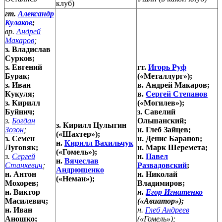
клуб)
гт.
Александр
Кулаков
;
вр.
Андрей
Макаров
;
з. Владислав
Сурков;
з. Евгений
гт.
Игорь Руф
Бурак;
(«Металлург»);
з. Иван
в. Андрей Макаров;
Кукуля;
в.
Сергей Степанов
з. Кирилл
(«Могилев»);
Буйнич;
з. Савелий
з.
Богдан
Ольшанский;
з. Кирилл Цулыгин
Зозон
;
н. Глеб Зайцев;
(«Шахтер»);
з. Семен
н. Денис Баранов;
н.
Кирилл Вахильчук
Луговяк;
н. Марк Шеремета;
(«Гомель»);
з.
Сергей
н.
Павел
н.
Вячеслав
Станкевич
;
Развадовский
;
Андрющенко
н. Антон
н. Николай
(«Неман»);
Мохорев;
Владимиров;
н. Виктор
н.
Егор Игнатенко
Масилевич;
(«Авиатор»);
н. Иван
н.
Глеб Андреев
Аношко;
(«Гомель»);