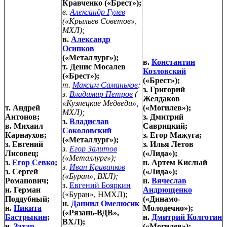
Кравченко («Брест»);
в.
Александр Гулев
(«Крыльев Советов»,
МХЛ);
в.
Александр
Осипков
(«Металлург»);
в.
Константин
т. Денис Мосалев
Козловский
(«Брест»);
(«Брест»);
т.
Максим Саманьков
;
з. Григорий
з.
Владимир Петров
(
Желдаков
«Кузнецкие Медведи»,
т. Андрей
(«Могилев»);
МХЛ);
Антонов;
з. Дмитрий
з.
Владислав
в. Михаил
Саврицкий;
Соколовский
Карнаухов;
з. Егор Мажуга;
(«Металлург»);
з. Евгений
з. Илья Летов
з.
Егор Залитов
Лисовец;
(«Лида»);
(«Металлург»);
з.
Егор Севко
;
н. Артем Кислый
з.
Иван Криванков
з. Сергей
(«Лида»);
(«Буран», ВХЛ);
Романович;
н.
Вячеслав
з.
Евгений Бояркин
н. Герман
Андрющенко
(«Буран», НМХЛ);
Поддубный;
(«Динамо-
н.
Даниил Омелюсик
н.
Никита
Молодечно»);
(«Рязань-ВДВ»,
Бастрыкин
;
н.
Дмитрий Колготин
ВХЛ);
н.
Захар
(«Могилев»);