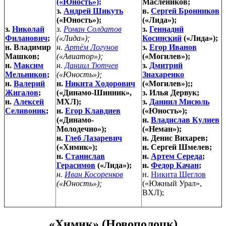
(«Юность»);
Маслеников;
з.
Андрей Шикуть
в.
Сергей Бронников
(«Юность»);
(«Лида»);
з.
Николай
з.
Роман Солдатов
з.
Геннадий
Филанович
;
(«Лида»);
Косинский
(«Лида»);
н. Владимир
н.
Артём Логунов
з.
Егор Иванов
Машков;
(«Авиатор»);
(«Могилев»);
н.
Максим
н.
Даниил Тютчев
з.
Дмитрий
Мельников
;
(«Юность»);
Знахаренко
н.
Валерий
н.
Никита Ходорович
(«Могилев»);;
Жигалов
;
(«Динамо-Шинник»,
з. Илья Дервук;
н.
Алексей
МХЛ);
з.
Даниил Мисюль
Селивоник
;
н.
Егор Клавдиев
(«Юность»);
(«Динамо-
н.
Владислав Кулиев
Молодечно»);
(«Неман»);
н.
Глеб Лазаревич
н. Денис Вихарев;
(«Химик»);
н. Сергей Шмелев;
н.
Станислав
н.
Артем Середа
;
Герасимов
(«Лида»);
н.
Федор Качан
;
н.
Иван Косоренков
н.
Никита Щеглов
(«Юность»);
(«Южный Урал»,
ВХЛ);
«Химик» (Новополоцк)