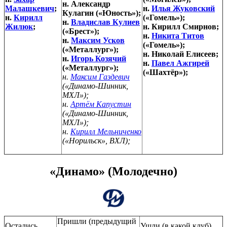
н. Александр
Малашкевич
;
н.
Илья Жуковский
Кулагин («Юность»);
н.
Кирилл
(«Гомель»);
н.
Владислав Кулиев
Жилюк
;
н. Кирилл Смирнов;
(«Брест»);
н.
Никита Титов
н.
Максим Усков
(«Гомель»);
(«Металлург»);
н. Николай Елисеев;
н.
Игорь Козячий
н.
Павел Ажгирей
(«Металлург»);
(«Шахтёр»);
н.
Максим Газдевич
(«Динамо-Шинник,
МХЛ»);
н.
Артём Капустин
(«Динамо-Шинник,
МХЛ»);
н.
Кирилл Мельниченко
(«Норильск», ВХЛ);
«Динамо» (Молодечно)
Пришли (предыдущий
Остались
Ушли (в какой клуб)