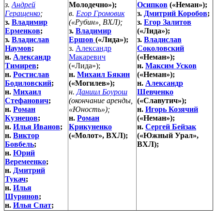
з.
Андрей
Молодечно»);
Осипков
(«Неман»);
Геращенко
;
в.
Егор Громовик
з.
Дмитрий Коробов
;
з.
Владимир
(«Рубин», ВХЛ);
з.
Егор Залитов
Ерменков
;
з.
Владимир
(«Лида»);
з.
Владислав
Ершов
(«Лида»);
з.
Владислав
Наумов
;
з.
Александр
Соколовский
н.
Александр
Макаревич
(«Неман»);
Тимирев
;
(«Лида»);
н.
Максим Усков
н.
Ростислав
н.
Михаил Бякин
(«Неман»);
Бодиловский
;
(«Могилев»);
н.
Александр
н.
Михаил
н.
Даниил Боурош
Шевченко
Стефанович
;
(окончание аренды,
(«Славутич»);
н.
Роман
«Юность»);
н.
Игорь Козячий
Кузнецов
;
н.
Роман
(«Неман»);
н.
Илья Иванов
;
Крикуненко
н.
Сергей Бейзак
н.
Виктор
(«Молот», ВХЛ);
(«Южный Урал»,
Бовбель
;
ВХЛ);
н.
Юрий
Веремеенко
;
н.
Дмитрий
Тукач
;
н.
Илья
Шуринов
;
н.
Илья Спат
;