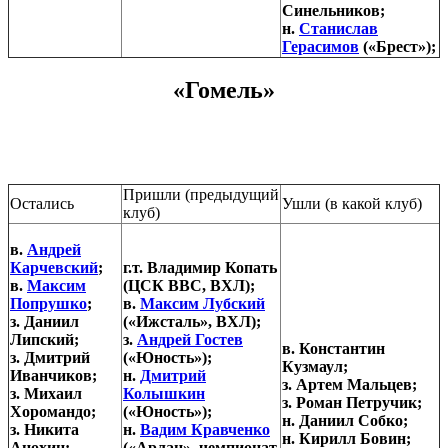
Синельников;
н.
Станислав
Герасимов
(«Брест»);
«Гомель»
Пришли (предыдущий
Остались
Ушли (в какой клуб)
клуб)
в.
Андрей
Карчевский
;
г.т. Владимир Копать
в.
Максим
(ЦСК ВВС, ВХЛ);
Попрушко
;
в.
Максим Лубский
з. Даниил
(«Ижсталь», ВХЛ);
Липский;
з.
Андрей Гостев
в. Константин
з. Дмитрий
(«Юность»);
Кузмаул;
Иванчиков;
н.
Дмитрий
з. Артем Мальцев;
з. Михаил
Колышкин
з. Роман Петручик;
Хоромандо;
(«Юность»);
н. Даниил Собко;
з. Никита
н.
Вадим Кравченко
н. Кирилл Бовин;
Анохин;
(«Арлан», чемпионат