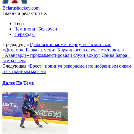
Belarushockey.com
Главный редактор БХ
Теги
Чемпионат Беларуси
Переходы
Предыдущая
Грабовский может вернуться в минское
«Динамо», Башко заменит Каркоцкого в случае отставки, в
«Авангарде» прокомментировали слухи вокруг Дэйва Барра -
все за вчера
Следующая
«Брест» покинул рекордсмен по набранным очкам
и сыгранным матчам
Далее По Теме