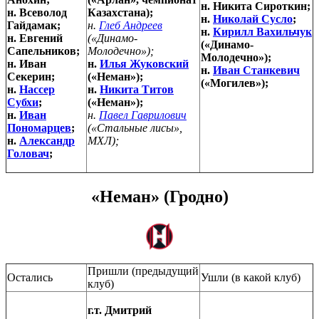
н. Никита Сироткин;
н. Всеволод
Казахстана);
н.
Николай Сусло
;
Гайдамак;
н.
Глеб Андреев
н.
Кирилл Вахильчук
н. Евгений
(«Динамо-
(«Динамо-
Сапельников;
Молодечно»);
Молодечно»);
н. Иван
н.
Илья Жуковский
н.
Иван Станкевич
Секерин;
(«Неман»);
(«Могилев»);
н.
Нассер
н.
Никита Титов
Субхи
;
(«Неман»);
н.
Иван
н.
Павел Гаврилович
Пономарцев
;
(«Стальные лисы»,
н.
Александр
МХЛ);
Головач
;
«Неман» (Гродно)
Пришли (предыдущий
Остались
Ушли (в какой клуб)
клуб)
г.т. Дмитрий