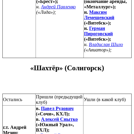
(«Брест»);
(окончание аренды,
н.
Андрей Павленко
«Металлург»);
(«Лида»);
н.
Максим
Лемешевский
(«Витебск»);
н.
Герман
Пироговский
(«Витебск»);
н.
Владислав Шило
(«Авиатор»);
«Шахтёр» (Солигорск)
Пришли (предыдущий
Остались
Ушли (в какой клуб)
клуб)
в.
Павел Рудович
(«Сочи», КХЛ);
в.
Алексей Снытко
(«Южный Урал»,
г.т. Андрей
ВХЛ);
Мезин;