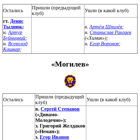
Пришли (предыдущий
Остались
Ушли (в какой клуб)
клуб)
гт.
Денис
Тыднюк
;
в.
Артём Шпилёв
;
н.
Артур
н.
Станислав Рангаев
Буйницкий
;
(«Химик»);
н.
Всеволод
н.
Егор Воронов
;
Кашкар
;
«Могилев»
Пришли (предыдущий
Остались
Ушли (в какой клуб)
клуб)
в.
Сергей Степанов
(«Динамо-
Молодечно»);
з. Григорий Желдаков
(«Неман»);
з.
Егор Иванов