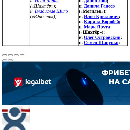
н.
Иван Лапин
н.
Данил Лой
;
(«Шахтёр»);
н.
Данила Гапеев
н.
Владислав Шило
(«Могилев»);
(«Юность»);
н.
Илья Крылович
;
н.
Кирилл Воробей
;
н.
Марк Ярута
(«Шахтёр»);
н.
Олег Островский
;
н.
Семен Шапурко
;