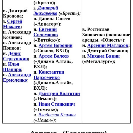
(«Брест»);
з.
Дмитрий
в. Дмитрий
Знахаренко
(«Брест»);
Кропова;
н. Данила Гапеев
з.
Сергей
(«Авиатор»);
Можаев
;
н.
Евгений
в. Ростислав
н. Александр
Соломонов
Зиновенко (окончание
Козинов;
(«Витебск»);
аренды, «Юность»);
н. Александр
н.
Артём Воронин
н.
Арсений Матлахов
;
Попков;
(«Сокол», ВХЛ);
н. Дмитрий Овечкин;
н.
Денис
н.
Артем Валеев
н.
Михаил Бякин
Сергушкин
;
(«Динамо-Алтай»,
(«Металлург»);
н.
Илья
ВХЛ);
Шапиро
;
н.
Константин
н.
Александр
Пархоменко
Ермоленко
;
(«Динамо-Алтай»,
ВХЛ);
н.
Дмитрий Колготин
(«Неман»);
н.
Иван Станкевич
(«Гомель»);
н.
Владислав Климин
(«Неман»);