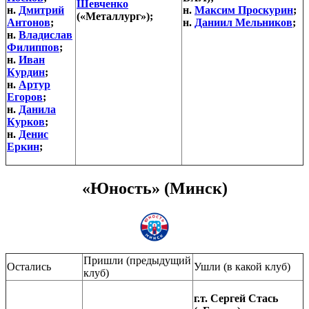
Шевченко
н.
Дмитрий
н.
Максим Проскурин
;
(«Металлург»);
Антонов
;
н.
Даниил Мельников
;
н.
Владислав
Филиппов
;
н.
Иван
Курдин
;
н.
Артур
Егоров
;
н.
Данила
Курков
;
н.
Денис
Еркин
;
«Юность» (Минск)
Пришли (предыдущий
Остались
Ушли (в какой клуб)
клуб)
г.т. Сергей Стась