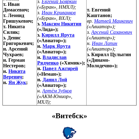
з.
Евгений Бояркин
т. Иван
(«Буран», НМХЛ);
Домасевич;
т. Евгений
з.
Иван Криванков
т. Леонид
Каштанов;
(«Буран», ВХЛ);
Гришукевич;
вр.
Матвей Мацкевич
з.
Максим Никитин
т. Никита
(«Авиатор»);
(«Лида»);
Силик;
з.
Арсений Сазанович
з.
Кирилл Ярута
з. Денис
(«Авиатор»);
(«Авиатор»);
Григоркевич;
н.
Иван Лапин
н.
Марк Ярута
н. Арсений
(«Авиатор»);
(«Авиатор»);
Чухраев;
з. Кирилл Цулыгин
н.
Владислав
н. Герман
(«Динамо-
Рядченко
(«Химик»);
Нестеров;
Молодечно»);
н.
Павел Ажгирей
н.
Никита
(«Неман»);
Веренич
;
н.
Данил Лой
н.
Ян Жук
;
(«Авиатор»);
н.
Артём Зубков
(«АКМ-Юниор»,
МХЛ);
«Витебск»