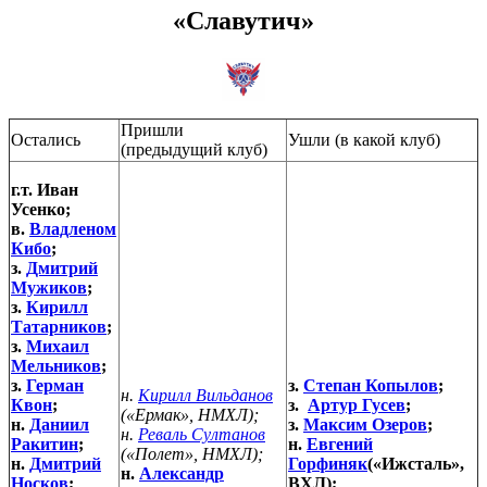
«Славутич»
Пришли
Остались
Ушли (в какой клуб)
(предыдущий клуб)
г.т. Иван
Усенко;
в.
Владленом
Кибо
;
з.
Дмитрий
Мужиков
;
з.
Кирилл
Татарников
;
з.
Михаил
Мельников
;
з.
Герман
з.
Степан Копылов
;
н.
Кирилл Вильданов
Квон
;
з.
Артур Гусев
;
(«Ермак», НМХЛ);
н.
Даниил
з.
Максим Озеров
;
н.
Реваль Султанов
Ракитин
;
н.
Евгений
(«Полет», НМХЛ);
н.
Дмитрий
Горфиняк
(«Ижсталь»,
н.
Александр
Носков
;
ВХЛ);