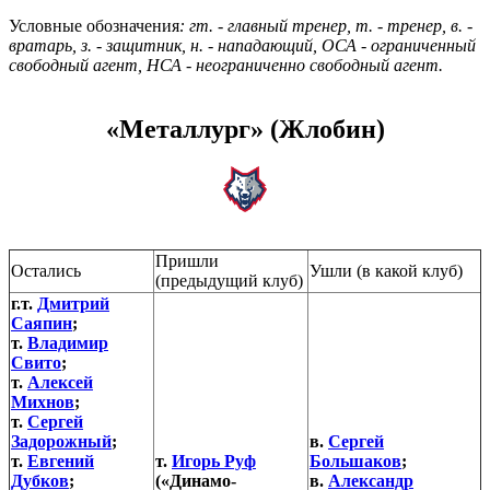
Условные обозначения
: гт. - главный тренер, т. - тренер, в. -
вратарь, з. - защитник, н. - нападающий, ОСА - ограниченный
свободный агент, НСА - неограниченно свободный агент.
«Металлург» (Жлобин)
Пришли
Остались
Ушли (в какой клуб)
(предыдущий клуб)
г.т.
Дмитрий
Саяпин
;
т.
Владимир
Свито
;
т.
Алексей
Михнов
;
т.
Сергей
Задорожный
;
в.
Сергей
т.
Евгений
т.
Игорь Руф
Большаков
;
Дубков
;
(«Динамо-
в.
Александр