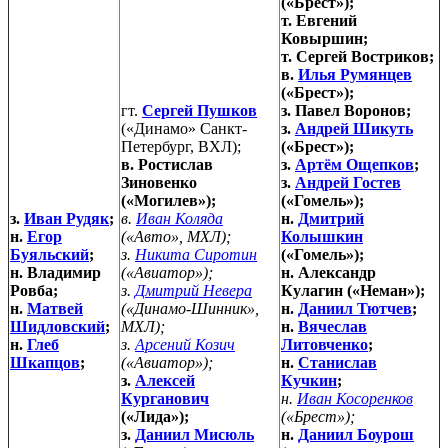
(«Брест»);
т. Евгений
Ковыршин;
т. Сергей Востриков;
в.
Илья Румянцев
(«Брест»);
гт.
Сергей Пушков
з. Павел Воронов;
(«Динамо» Санкт-
з.
Андрей Шикуть
Петербург, ВХЛ);
(«Брест»);
в. Ростислав
з.
Артём Ощепков
;
Зиновенко
з.
Андрей Гостев
(«Могилев»);
(«Гомель»);
з.
Иван Рудяк
;
в.
Иван Коляда
н.
Дмитрий
н.
Егор
(«Авто», МХЛ);
Колышкин
Буяльский
;
з.
Никита Сиротин
(«Гомель»);
н. Владимир
(«Авиатор»);
н. Александр
Ровба;
з.
Дмитрий Невера
Кулагин («Неман»);
н.
Матвей
(«Динамо-Шинник»,
н.
Даниил Тютчев
;
Шидловский
;
МХЛ);
н.
Вячеслав
н.
Глеб
з.
Арсений Козич
Литовченко
;
Шкапцов
;
(«Авиатор»);
н.
Станислав
з.
Алексей
Кучкин
;
Курганович
н.
Иван Косоренков
(«Лида»);
(«Брест»);
з.
Даниил Мисюль
н.
Даниил Боурош