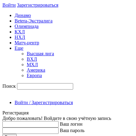
Войти
Зарегиcтрироваться
Динамо
Betera-Экстралига
Олимпиада
КХЛ
НХЛ
Матч-центр
Еще
Высшая лига
ВХЛ
МХЛ
Америка
Европа
Поиск
Войти / Зарегистрироваться
Регистрация
Добро пожаловать! Войдите в свою учётную запись
Ваш логин
Ваш пароль