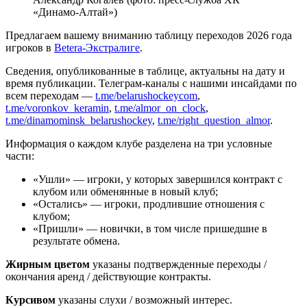
«Динамо-Алтай»)
Предлагаем вашему вниманию таблицу переходов 2026 года
игроков в
Betera-Экстралиге
.
Сведения, опубликованные в таблице, актуальны на дату и
время публикации. Телеграм-каналы с нашими инсайдами по
всем переходам —
t.me/belarushockeycom
,
t.me/voronkov_keramin
,
t.me/almor_on_clock
,
t.me/dinamominsk_belarushockey
,
t.me/right_question_almor
.
Информация о каждом клубе разделена на три условные
части:
«Ушли» — игроки, у которых завершился контракт с
клубом или обменянные в новый клуб;
«Остались» — игроки, продлившие отношения с
клубом;
«Пришли» — новички, в том числе пришедшие в
результате обмена.
Жирным цветом
указаны подтвержденные переходы /
окончания аренд / действующие контракты.
Курсивом
указаны слухи / возможный интерес.