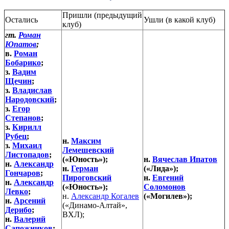
Пришли (предыдущий
Остались
Ушли (в какой клуб)
клуб)
гт.
Роман
Юпатов
;
в.
Роман
Бобарико
;
з.
Вадим
Щечин
;
з.
Владислав
Народовский
;
з.
Егор
Степанов
;
з.
Кирилл
Рубец
;
н.
Максим
з.
Михаил
Лемешевский
Листопадов
;
(«Юность»);
н.
Вячеслав Ипатов
н.
Александр
н.
Герман
(«Лида»);
Гончаров
;
Пироговский
н.
Евгений
н.
Александр
(«Юность»);
Соломонов
Левко
;
н.
Александр Когалев
(«Могилев»);
н.
Арсений
(«Динамо-Алтай»,
Дерибо
;
ВХЛ);
н.
Валерий
Сапожников
;